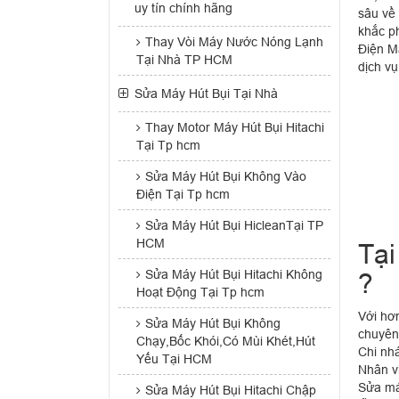
uy tín chính hãng
sâu về
khắc p
Thay Vòi Máy Nước Nóng Lạnh
Điện M
Tại Nhà TP HCM
dịch v
Sửa Máy Hút Bụi Tại Nhà
Thay Motor Máy Hút Bụi Hitachi
Tại Tp hcm
Sửa Máy Hút Bụi Không Vào
Điện Tại Tp hcm
Sửa Máy Hút Bụi HicleanTại TP
HCM
Tại
Sửa Máy Hút Bụi Hitachi Không
?
Hoạt Động Tại Tp hcm
Với hơn
Sửa Máy Hút Bụi Không
chuyên
Chạy,Bốc Khói,Có Mùi Khét,Hút
Chi nh
Yếu Tại HCM
Nhân v
Sửa má
Sửa Máy Hút Bụi Hitachi Chập