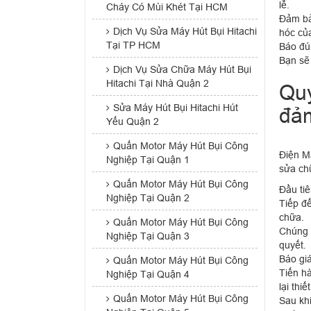
lễ.
Cháy Có Mùi Khét Tại HCM
Đảm bả
Dịch Vụ Sửa Máy Hút Bụi Hitachi
hóc củ
Tại TP HCM
Báo đún
Bạn sẽ 
Dịch Vụ Sửa Chữa Máy Hút Bụi
Hitachi Tại Nhà Quận 2
Quy
Sửa Máy Hút Bụi Hitachi Hút
đảm
Yếu Quận 2
Quấn Motor Máy Hút Bụi Công
Điện Má
Nghiệp Tại Quận 1
sửa ch
Quấn Motor Máy Hút Bụi Công
Đầu tiê
Nghiệp Tại Quận 2
Tiếp đế
chữa.
Quấn Motor Máy Hút Bụi Công
Chúng t
Nghiệp Tại Quận 3
quyết.
Báo giá
Quấn Motor Máy Hút Bụi Công
Tiến hà
Nghiệp Tại Quận 4
lại thiết
Quấn Motor Máy Hút Bụi Công
Sau khi