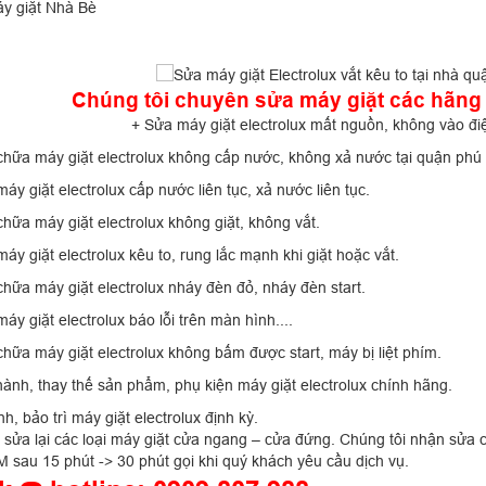
y giặt Nhà Bè
Chúng tôi chuyên sửa máy giặt các hãng 
+ Sửa máy giặt electrolux mất nguồn, không vào điệ
chữa máy giặt electrolux không cấp nước, không xả nước tại quận phú
áy giặt electrolux cấp nước liên tục, xả nước liên tục.
hữa máy giặt electrolux không giặt, không vắt.
áy giặt electrolux kêu to, rung lắc mạnh khi giặt hoặc vắt.
hữa máy giặt electrolux nháy đèn đỏ, nháy đèn start.
áy giặt electrolux báo lỗi trên màn hình....
hữa máy giặt electrolux không bấm được start, máy bị liệt phím.
ành, thay thế sản phẩm, phụ kiện máy giặt electrolux chính hãng.
nh, bảo trì máy giặt electrolux định kỳ.
sửa lại các loại máy giặt cửa ngang – cửa đứng. Chúng tôi nhận sửa ch
 sau 15 phút -> 30 phút gọi khi quý khách yêu cầu dịch vụ.