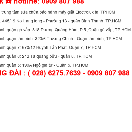
k ☎️ hotline: 0909 807 988
ệ trung tâm sửa chữa,bảo hành máy giặt Electrolux tại TPHCM
 : 445/19 Nơ trang long - Phường 13 - quận Bình Thạnh .TP.HCM
ánh quận gò vấp: 318 Dương Quãng Hàm, P.5 ,Quận gò vấp, TP.HCM
ánh quận tân bình: 323/6 Trường Chinh - Quận tân bình, TP.HCM
ánh quận 7: 670/12 Huỳnh Tấn Phát. Quận 7, TP.HCM
ánh quận 8: 242 Tạ quang bửu - quận 8, TP.HCM
ánh quận 5: 190A Ngô gia tự - Quận 5, TP.HCM
G ĐÀI : ( 028) 6275.7639 - 0909 807 988