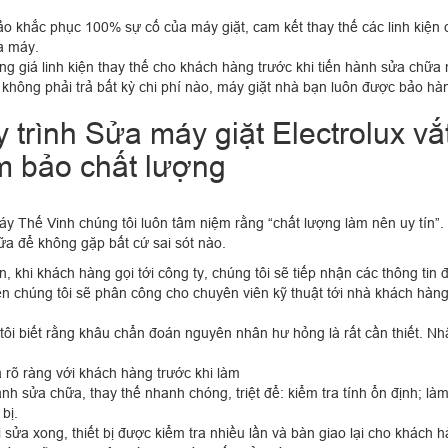
o khắc phục 100% sự cố của máy giặt, cam kết thay thế các linh kiện 
a máy.
g giá linh kiện thay thế cho khách hàng trước khi tiến hành sửa chữa 
không phải trả bất kỳ chi phí nào, máy giặt nhà bạn luôn được bảo hà
 trình Sửa máy giặt Electrolux vắ
 bảo chất lượng
y Thế Vinh chúng tôi luôn tâm niệm rằng “chất lượng làm nên uy tín”. 
ữa để không gặp bất cứ sai sót nào.
n, khi khách hàng gọi tới công ty, chúng tôi sẽ tiếp nhận các thông tin
n chúng tôi sẽ phân công cho chuyên viên kỹ thuật tới nhà khách hàng
ôi biết rằng khâu chẩn đoán nguyên nhân hư hỏng là rất cần thiết. Nhâ
 rõ ràng với khách hàng trước khi làm
nh sửa chữa, thay thế nhanh chóng, triệt để: kiểm tra tính ổn định; làm
 bị.
 sửa xong, thiết bị được kiểm tra nhiều lần và bàn giao lại cho khách h