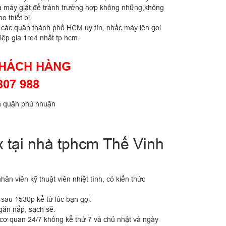
ửa máy giặt để tránh trường hợp không những,không
 thiết bị.
n các quận thành phố HCM uy tín, nhắc máy lên gọi
ệp gia 1re4 nhất tp hcm.
KHÁCH HÀNG
807 988
x tại nhà tphcm Thế Vinh
n viên kỹ thuật viên nhiệt tình, có kiến thức
au 15­30p kể từ lúc bạn gọi.
găn nắp, sạch sẽ.
cơ quan 24/7 không kể thứ 7 và chủ nhật và ngày