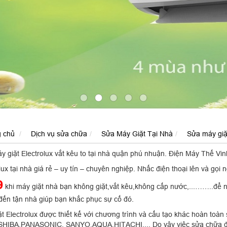
g chủ
Dịch vụ sửa chữa
Sửa Máy Giặt Tại Nhà
Sửa máy giặt
 giặt Electrolux vắt kêu to tại nhà
quận phú nhuận. Điện Máy Thế Vinh
lux tại nhà giá rẻ – uy tín – chuyên nghiệp. Nhấc điện thoại lên và gọi 
9
khi máy giặt nhà bạn không giặt,vắt kêu,không cấp nước,...……..để 
đến tận nhà giúp bạn khắc phục sự cố đó.
t Electrolux được thiết kế với chương trình và cấu tạo khác hoàn toà
HIBA,PANASONIC, SANYO,AQUA,HITACHI,... Do vậy việc sửa chữa đòi