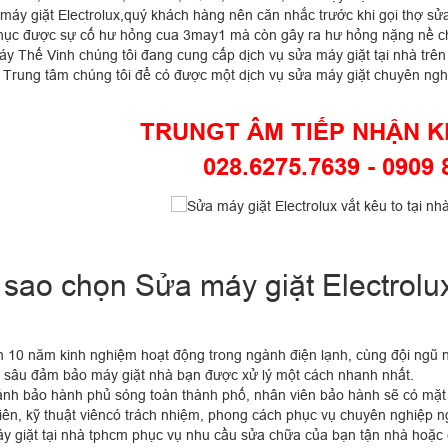
 máy giặt Electrolux,quý khách hàng nên căn nhắc trước khi gọi thợ s
hục được sự cố hư hỏng cua 3may1 mà còn gây ra hư hỏng nặng nề cho
áy Thế Vinh chúng tôi đang cung cấp dịch vụ sửa máy giặt tại nhà trê
ụ Trung tâm chúng tôi để có được một dịch vụ sửa máy giặt chuyên nghi
TRUNGT ÂM TIẾP NHẬN 
028.6275.7639 - 0909 
 sao chọn Sửa máy giặt Electrolu
 10 năm kinh nghiệm hoạt động trong ngành điện lạnh, cùng đội ngũ nhâ
 sâu đảm bảo máy giặt nhà bạn được xử lý một cách nhanh nhất.
ánh bảo hành phủ sóng toàn thành phố, nhân viên bảo hành sẽ có mặt s
iên, kỹ thuật viêncó trách nhiệm, phong cách phục vụ chuyên nghiệp n
y giặt tại nhà tphcm phục vụ nhu cầu sửa chữa của bạn tận nhà hoặc 