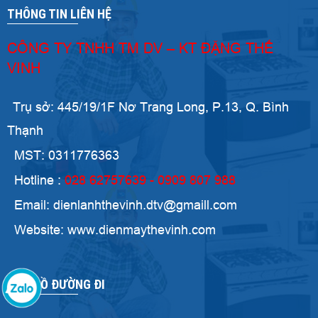
THÔNG TIN LIÊN HỆ
CÔNG TY TNHH TM DV – KT ĐẶNG THẾ
VINH
Trụ sở: 445/19/1F Nơ Trang Long, P.13, Q. Bình
Thạnh
MST: 0311776363
Hotline :
028 62757639 - 0909 807 988
Email: dienlanhthevinh.dtv@gmaill.com
Website: www.dienmaythevinh.com
BẢN ĐỒ ĐƯỜNG ĐI