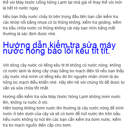
thế vòi Máy Nước Uống Nóng Lạnh tại nhà giá rẻ thay thế vòi mới
là hết rò nước ngay.
Nếu bạn thấy nước chảy từ bên trong đầu tiên bạn cần kiểm tra
các khớp nối bằng nhựa có bị thủng không, kiểm tra gioăng, kiểm
tra bầu chữa nước có thủng không cái này bạn nhìn bằng mắt
thường là xác định được nhé.
Hướng dẫn kiểm tra sửa máy
nước nóng báo lỗi kêu tít tít.
Với dòng cây nước có tiếng kêu tit tit không có nước nóng, không
có nước lạnh là dòng cây chạy bằng bo mạch điện tử nếu bạn thấy
cây nước nhà mình có tiếng kêu đó thì nguyên nhân chính là do
hỏng bo mạch điều khiển nhé. Hãy liên hệ với chúng tôi để được tư
vấn và sửa chữa tốt nhất.
Hướng dẫn kiểm tra sửa Máy Nước Nóng Lạnh không bơm nước
lên, không ra nước ở vòi.
Hiện tượng không bơm nước lên thường là cây nước nóng để bình
nước ở bên dưới của cây và sẽ có bơm để hút nước lên trên bầu.
Nếu nước không tự hút lên các bạn cần kiểm tra bơm nước, kiểm
tra bo mạch nguồn điện cấp cho bơm.