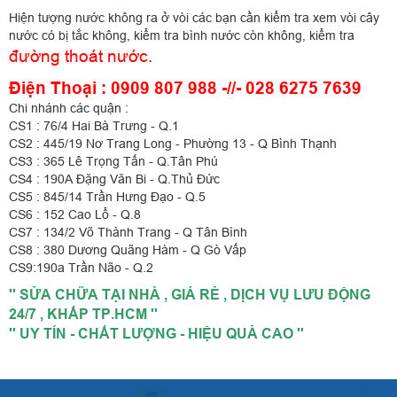
Hiện tượng nước không ra ở vòi các bạn cần kiểm tra xem vòi cây
nước có bị tắc không, kiểm tra bình nước còn không, kiểm tra
đường thoát nước.
Điện Thoại : 0909 807 988 -//- 028 6275 7639
Chi nhánh các quận :
CS1 : 76/4 Hai Bà Trưng - Q.1
CS2 : 445/19 Nơ Trang Long - Phường 13 - Q Bình Thạnh
CS3 : 365 Lê Trọng Tấn - Q.Tân Phú
CS4 : 190A Đặng Văn Bi - Q.Thủ Đức
CS5 : 845/14 Trần Hưng Đạo - Q.5
CS6 : 152 Cao Lổ - Q.8
CS7 : 134/2 Võ Thành Trang - Q Tân Bình
CS8 : 380 Dương Quãng Hàm - Q Gò Vấp
CS9:190a Trần Não - Q.2
'' SỬA CHỮA TẠI NHÀ , GIÁ RẺ , DỊCH VỤ LƯU ĐỘNG
24/7 , KHẮP TP.HCM ''
'' UY TÍN - CHẤT LƯỢNG - HIỆU QUẢ CAO ''