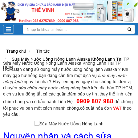
Trang chủ
Tin tức
Sửa Máy Nước Uống Nóng Lạnh Alaska Không Lạnh Tại TP
Sửa Máy Nước Uống Nóng Lạnh Alaska
Không Lạnh Tại TP
HCM
HCM.Bạn đang sử dụng máy nước uống nóng lạnh Alaska ? Khi
máy gặp hư hỏng bạn đang cần tìm một dịch vụ
sửa máy nước
nóng lạnh
ngay tại nhà ? Hãy liên ngay ngay cho chúng tôi đơn vị
chuyên
sửa chữa máy nước uống nóng lạnh
trên địa bàn TP HCM,
dịch vụ lưu động tất cả các quận,đảm bảo uy tín ,thay thế linh kiện
0909 807 988
chính hãng và có bảo hành.Liên Hệ :
để chúng
tôi phục vụ bạn một cách nhanh chóng,có xuất hóa đơn
VAT
theo
yêu cầu.
Nguyên nhân và cách sửa