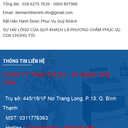
Tổng đài : 028.6275.7639 - 0909 807988
Email: dienlanhthevinh.dtv@gmail.com
Rất Hân Hạnh Được Phục Vụ Quý Khách
SỰ HÀI LÒNG CỦA QUÝ KHÁCH LÀ PHƯƠNG CHÂM PHỤC VỤ
CỦA CHÚNG TÔI
THÔNG TIN LIÊN HỆ
CÔNG TY TNHH TM DV – KT ĐẶNG THẾ
VINH
Trụ sở: 445/19/1F Nơ Trang Long, P.13, Q. Bình
Thạnh
MST: 0311776363
Hotline :
028 62757639 - 0909 807 988