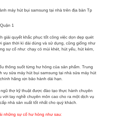
h máy hút bụi samsung tại nhà trên địa bàn Tp
h giải quyết khắc phục tốt công việc dọn dẹp quét
 gian thời kì dài dùng và sử dụng, cũng giống như
ng sự cố như: chạy có mùi khét, hút yếu, hút kém,
ểu thông suốt từng hư hỏng của sản phẩm. Trung
h vụ sửa máy hút bụi samsung tại nhà sửa máy hút
 chính hãng xịn bảo hành dài hạn.
 ngũ thợ kỹ thuật được đào tạo thực hành chuyên
u với tay nghề chuyên môn cao cho ra một dịch vụ
cấp nhà sản xuất tốt nhất cho quý khách.
ải những sự cố hư hỏng như sau: