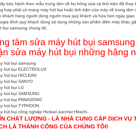
giấy bảo hành theo mẫu trung tâm về hư hỏng sửa và linh kiện đã thay
g hợp phải có mang máy hút bụi hoặc linh kiện của máy về trung tâm để
n khách hàng người dùng người mua quý khách và hứa hẹn ngày giao 
ưgia đình quý khách dùng sử dụng những sản phẩm điện máy khác gặ
t bụi samsung chúng tôi.
ng tâm sửa máy hút bụi samsung
n sửa máy hút bụi những hãng n
y hút bụi samsung
y hút bụi ELECTROLUX
y hút bụi HICLEAN
y hút bụi SANYO
y hút bụi LG
y hút bụi SAMSUNG
y hút bụi PANASONIC
y hút bụi TYPHOON
 hút bụi công nghiệp Hiclean,karcher,Hitachi...
ÍN CHẤT LƯỢNG - LÀ NHÀ CUNG CẤP DỊCH VỤ
CH LÀ THÀNH CÔNG CỦA CHÚNG TÔI!