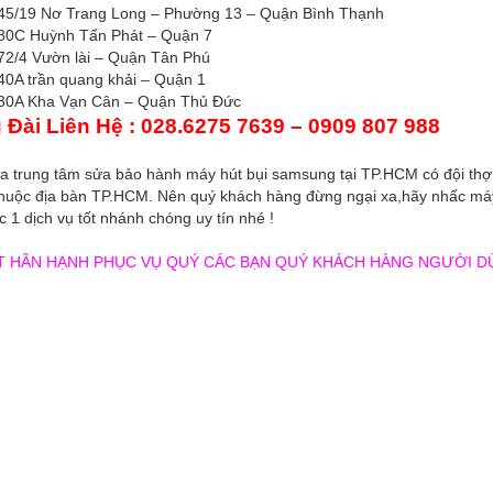
45/19 Nơ Trang Long – Phường 13 – Quận Bình Thạnh
80C Huỳnh Tấn Phát – Quận 7
72/4 Vườn lài – Quận Tân Phú
40A trần quang khải – Quận 1
30A Kha Vạn Cân – Quận Thủ Đức
 Đài Liên Hệ : 028.6275 7639 – 0909 807 988
ra trung tâm sửa bảo hành máy hút bụi samsung tại TP.HCM có đội thợ 
huộc địa bàn TP.HCM. Nên quý khách hàng đừng ngại xa,hãy nhấc máy l
 1 dịch vụ tốt nhánh chóng uy tín nhé !
ẤT HÂN HẠNH PHỤC VỤ QUÝ CÁC BẠN QUÝ KHÁCH HÀNG NGƯỜI D