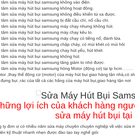
g tâm sửa máy hút bụi samsung không vào điện.
g tâm sửa máy hút bụi samsung không hoạt động.
g tâm sửa máy hút bụi samsung không điều khiển từ xa được.
 tâm sửa máy hút bụi samsung bị đất cầu chì, nổ cầu chì.
g tâm sửa máy hút bụi samsung máy chạy nhưng không hút.
g tâm sửa máy hút bụi samsung máy chạy kêu to.
g tâm sửa máy hút bụi samsung máy chạy có tiếng nổ, đánh lửa.
g tâm sửa máy hút bụi samsung chập cháy, có mùi khét.có múi hôi
g tâm sửa máy hút bụi samsung chạy hút yếu, hút khét.
g tâm sửa máy hút bụi samsung không hút.
g tâm sửa máy hút bụi samsung tăng giảm to nhỏ được.
g tâm sửa máy hút bụi samsung hỏng Motor (động cơ) tại tp hcm……..
or ,thay thế động cơ (motor) của máy hút bụi giao hàng tận nhà,có sh
 đựng bụi ,rác của tất cả các hãng của máy hút bụi,giao hàng tận nơi
hững lợi ích của khách hàng ngư
sửa máy hút bụi tại
g ty đơn vị có nhiều năm sửa máy chuyên chuyên nghiệp về việc sửa m
iên kỹ thuật nhanh nhẹn được đào tạo tay nghế giỏi