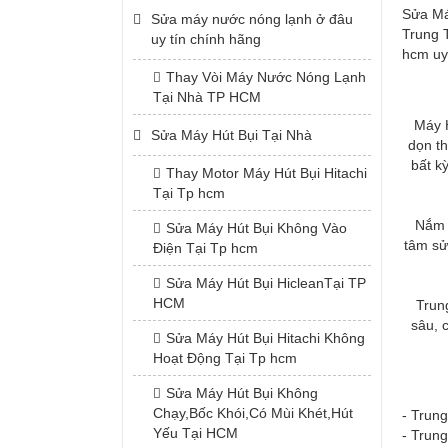
Sửa Má
Sửa máy nước nóng lạnh ở đâu
Trung 
uy tín chính hãng
hcm uy
Thay Vòi Máy Nước Nóng Lạnh
Tại Nhà TP HCM
Máy H
Sửa Máy Hút Bụi Tại Nhà
dọn th
bất k
Thay Motor Máy Hút Bụi Hitachi
Tại Tp hcm
Nắm 
Sửa Máy Hút Bụi Không Vào
tâm sử
Điện Tại Tp hcm
Sửa Máy Hút Bụi HicleanTại TP
HCM
Trun
sâu, 
Sửa Máy Hút Bụi Hitachi Không
Hoạt Động Tại Tp hcm
Sửa Máy Hút Bụi Không
Chạy,Bốc Khói,Có Mùi Khét,Hút
- Trun
Yếu Tại HCM
- Trun