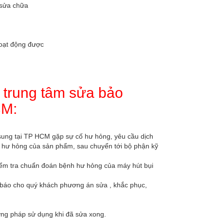
 sửa chữa
hoạt động được
a trung tâm sửa bảo
CM:
ung tại TP HCM gặp sự cố hư hỏng, yêu cầu dịch
về hư hỏng của sản phẩm, sau chuyển tới bộ phận kỹ
 kiểm tra chuẩn đoán bệnh hư hỏng của máy hút bụi
ật báo cho quý khách phương án sửa , khắc phục,
ơng pháp sử dụng khi đã sửa xong.