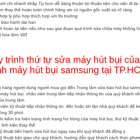
ới chi nhánh khắp Tp.hcm dễ dàng thuận lợi thuận tiện cho việc đi lại
ện thay thế hoàn toàn chính hãng xịn có nguồn gốc xuất sứ rõ ràng
hợp lý phù hợp thích hợp với thị trường
 bảo hành dài hạn
t hoàn lại tiền nếu như sau giai đoạn quá trình sửa chữa máy không 
t hóa đơn VAT
 trình thứ tự sửa máy hút bụi củ
h máy hút bụi samsung tại TP.H
h hàng người dùng người mua gọi đến Trung tâm sửa báo hút bụi sams
 máy hút bụi. nhân viên trung tâm tiếp nhận thông tin của quý khách 
ủa trung tâm.
viên kỹ thuật tiếp nhận thông tin, đến hoặc tới tận nhà quý khách để
òng 30 phút.
hi kiểm tra hiện trạng tình trạng hư hỏng của máy hút bụi, thợ kỹ thu
 linh kiện thay thế.
ỹ thuật tiến hành sửa hút bụi ngay sau khi quý khách đã đồng ý.
kỹ thuật bàn giao cho quý khách, hướng dẫn quý khách cách thức phư