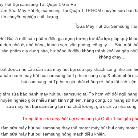
y Hút Bụi samsung Tại Quận 1 Gía Rẻ
Tâm Sửa Máy Hút Bụi samsung Tại Quận 1 TP.HCM chuyên sửa bảo hàn
 tín chuyên nghiệp chất lượng.
út Bụi là một sản phẩm điện gia dụng tương trợ đắc lực giúp quý khác
u dọn nhà ở, nhà hàng, khách sạn, văn phòng, công ty….. Sau một thời
ỳ sản phẩm gia dụng nào, hư hỏng là điều không tránh khỏi và gặp nhữ
không chạy…
bắt được nhu cầu cần sửa máy hút bụi của quý khách cũng như am hi
a bảo hành máy hút bụi samsung tại Tp.hcm cung cấp & phân phối dịc
bụi samsung tại Tp hcm giá phải chăng rẻ thấp tốt linh kiện
g tâm sửa bảo hành máy hút bụi samsung tại Tp hcm với đội ngũ hàng
chuyên nghiệp giỏi nhiều năm kinh nghiệm, năng động, có mang sở hữ
sửa máy hút bụi samsung tại nhà chất lượng, giá dịch vụ nhà cung 
Trung tâm
sửa máy hút bụi
samsung tại Quận 1 lúc gặp ph
g tâm sửa máy hút bụi samsung thay thế motor máy hút bụi cháy motor.
g tâm sửa máy hút bụi samsung hỏng mạch điều khiển.