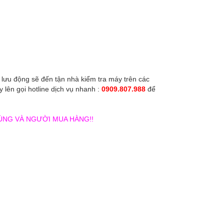
lưu động sẽ đến tận nhà kiểm tra máy trên các
ên gọi hotline dịch vụ nhanh :
0909.807.988
để
ÙNG VÀ NGƯỜI MUA HÀNG!!