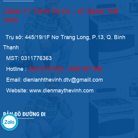
CÔNG TY TNHH TM DV – KT ĐẶNG THẾ
VINH
Trụ sở: 445/19/1F Nơ Trang Long, P.13, Q. Bình
Thạnh
MST: 0311776363
Hotline :
028 62757639 - 0909 807 988
Email: dienlanhthevinh.dtv@gmaill.com
Website: www.dienmaythevinh.com
BẢN ĐỒ ĐƯỜNG ĐI