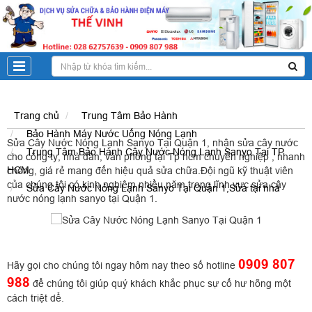
Trang chủ
Trung Tâm Bảo Hành
Bảo Hành Máy Nước Uống Nóng Lạnh
Sửa Cây Nước Nóng Lạnh Sanyo
Tại Quận 1, nhận sửa cây nước
Trung Tâm Bảo Hành Cây Nước Nóng Lạnh Sanyo Tại TP
cho công ty, nhà dân, văn phòng tại Tp hcm chuyên nghiệp , nhanh
HCM
chóng, giá rẻ mang đến hiệu quả sửa chữa.Đội ngũ kỹ thuật viên
của chúng tôi có kinh nghiệm nhiều năm trong lĩnh vực sửa cây
Sửa Cây Nước Nóng Lạnh Sanyo Tại Quận 1,Sửa tại nhà
nước nóng lạnh sanyo tại Quận 1.
0909 807
Hãy gọi cho chúng tôi ngay hôm nay theo số hotline
988
để chúng tôi giúp quý khách khắc phục sự cố hư hõng một
cách triệt dể.