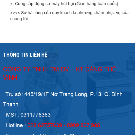
Cung cấp động cơ máy hút bụi (Giao hàng toàn quốc)
>><< Sự hài lòng của quý khách là phương châm phục vụ của
chúng tôi
THÔNG TIN LIÊN HỆ
CÔNG TY TNHH TM DV – KT ĐẶNG THẾ
VINH
Trụ sở: 445/19/1F Nơ Trang Long, P.13, Q. Bình
Thạnh
MST: 0311776363
Hotline :
028 62757639 - 0909 807 988